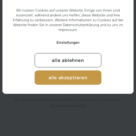
Wir nutzen Cookies auf unserer Website. Einige von ihnen sind
essenziell, während andere uns helfen, diese Website und Ihre
Erfahrung zu verbessern. Weitere Informationen zu Cookies auf der
Website finden Sie in unserer
Datenschutzerklärung
und zu uns im
Impressum
.
Einstellungen
alle ablehnen
alle akzeptieren
Nach dem Absenden des Kontaktformulars werden die von Ihnen
eingegebenen personenbezogenen Daten vom datenschutzrechtlich
Verantwortlichen verarbeitet, um Ihre Anfrage auf Grundlage Ihrer durch
das Absenden des Formulars erteilten Einwilligung zu bearbeiten.
Weitere Informationen