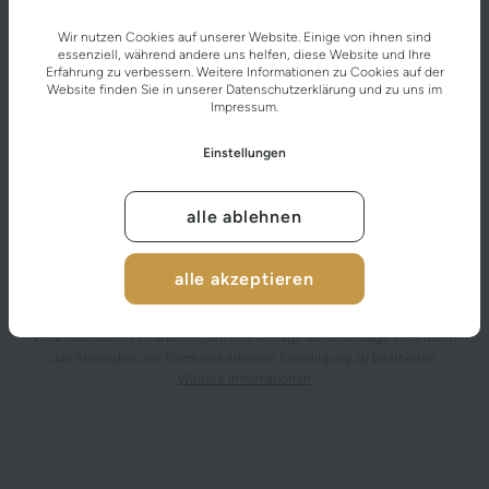
Wir nutzen Cookies auf unserer Website. Einige von ihnen sind
essenziell, während andere uns helfen, diese Website und Ihre
Erfahrung zu verbessern. Weitere Informationen zu Cookies auf der
Website finden Sie in unserer
Datenschutzerklärung
und zu uns im
Impressum
.
Einstellungen
alle ablehnen
alle akzeptieren
Nach dem Absenden des Kontaktformulars werden die von Ihnen
eingegebenen personenbezogenen Daten vom datenschutzrechtlich
Verantwortlichen verarbeitet, um Ihre Anfrage auf Grundlage Ihrer durch
das Absenden des Formulars erteilten Einwilligung zu bearbeiten.
Weitere Informationen