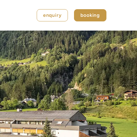
enquiry
booking