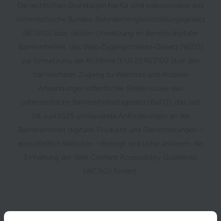
Die rechtlichen Grundlagen hierfür sind insbesondere das
österreichische Bundes-Behindertengleichstellungsgesetz
(BGStG) bzw. dessen Umsetzung im Bereich digitaler
Barrierefreiheit, das Web‑Zugänglichkeits‑Gesetz (WZG)
zur Umsetzung der Richtlinie (EU) 2016/2102 über den
barrierefreien Zugang zu Websites und mobilen
Anwendungen öffentlicher Stellen sowie das
österreichische Barrierefreiheitsgesetz (BaFG), das seit
28. Juni 2025 umfassende Anforderungen an die
Barrierefreiheit digitaler Produkte und Dienstleistungen –
einschließlich Websites – festlegt und unter anderem die
Einhaltung der Web Content Accessibility Guidelines
(WCAG) fordert.