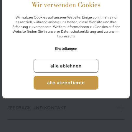
Wir verwenden Cookies
Wir nutzen Cookies auf unserer Website. Einige von ihnen sind
essenziell, während andere uns helfen, diese Website und Ihre
Erfahrung zu verbessern. Weitere Informationen zu Cookies auf der
Website finden Sie in unserer
Datenschutzerklärung
und zu uns im
STAND DER VEREINBARKEIT MIT DEN
Impressum
.
ANFORDERUNGEN
Einstellungen
NICHT BARRIEREFREIE INHALTE
alle ablehnen
alle akzeptieren
ERSTELLUNG DIESER ERKLÄRUNG
FEEDBACK UND KONTAKT