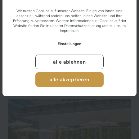
Wir nutzen Cookies auf unserer Website. Einige von ihnen sind
essenziell, während andere uns helfen, diese Website und Ihre
Erfahrung zu verbessern. Weitere Informationen zu Cookies auf der
Website finden Sie in unserer
Datenschutzerklärung
und zu uns im
Impressum
.
Sommer Special 7=6
Einstellungen
Eine Nacht geschenkt!
7 Nächte ab 557 € pro Person im Wohlfühl-
alle ablehnen
Doppelzimmer
alle akzeptieren
DETAILS