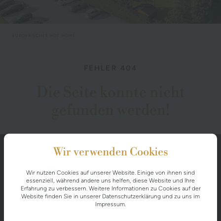
EUROPÄISCHER HOF
HOME
FEHLER 404
Die Seite konnte nicht
gefunden werden!
Wir verwenden Cookies
Wir nutzen Cookies auf unserer Website. Einige von ihnen sind
essenziell, während andere uns helfen, diese Website und Ihre
Erfahrung zu verbessern. Weitere Informationen zu Cookies auf der
Website finden Sie in unserer
Datenschutzerklärung
und zu uns im
Impressum
.