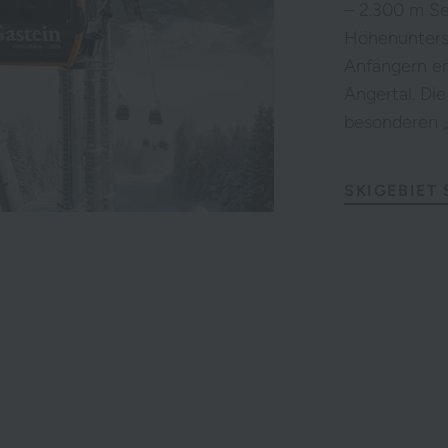
– 2.300 m Se
Höhenuntersc
Anfängern em
Angertal. Di
besonderen „K
SKIGEBIET