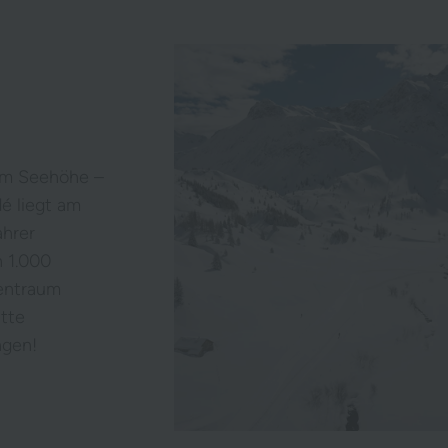
0 m Seehöhe –
é liegt am
ahrer
h 1.000
entraum
itte
ngen!