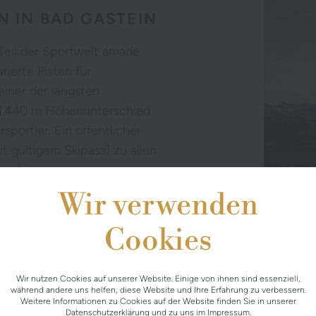
N IN BAD GASTEIN
 Teil der Sportwelt amadé
ierte Pisten für
einer der längsten
 1.440 m Höhenunterschied
rsportler. Ein öffentlicher
t gültigem Skipass) zu allen
er hinaus.
Wir verwenden
Cookies
Wir nutzen Cookies auf unserer Website. Einige von ihnen sind essenziell,
während andere uns helfen, diese Website und Ihre Erfahrung zu verbessern.
Weitere Informationen zu Cookies auf der Website finden Sie in unserer
Datenschutzerklärung
und zu uns im
Impressum
.