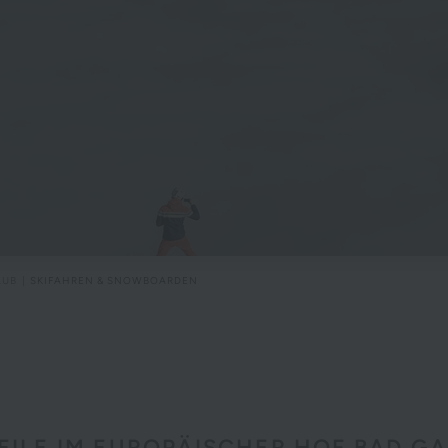
AUB
SKIFAHREN & SNOWBOARDEN
EILE IM EUROPÄISCHER HOF BAD GA