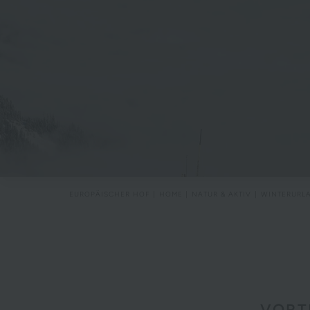
EUROPÄISCHER HOF
HOME
NATUR & AKTIV
WINTERURL
VORT