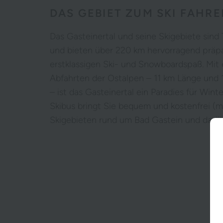
DAS GEBIET ZUM SKI FAHRE
Das Gasteinertal und seine Skigebiete sind
und bieten über 220 km hervorragend präpar
erstklassigen Ski- und Snowboardspaß. Mit 
Abfahrten der Ostalpen – 11 km Länge und
– ist das Gasteinertal ein Paradies für Winte
Skibus bringt Sie bequem und kostenfrei (mi
Skigebieten rund um Bad Gastein und darüb