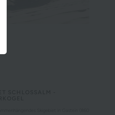
ET SCHLOSSALM -
RKOGEL
ammenhängendes Skigebiet in Gastein (860