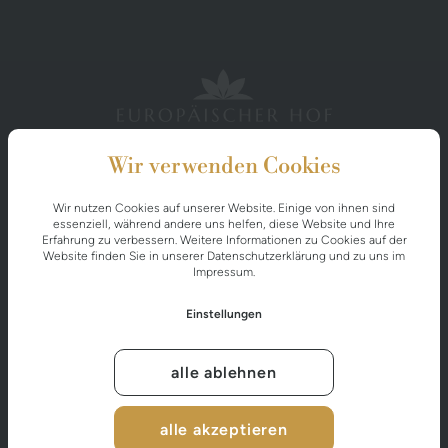
Wir verwenden Cookies
EUROPÄISCHER HOF
Wir nutzen Cookies auf unserer Website. Einige von ihnen sind
essenziell, während andere uns helfen, diese Website und Ihre
Miesbichlstraße 20
Erfahrung zu verbessern. Weitere Informationen zu Cookies auf der
Website finden Sie in unserer
Datenschutzerklärung
und zu uns im
A-5640 Bad Gastein
Impressum
.
Einstellungen
+43 6434 2526
info@europaeischerhof.at
alle ablehnen
alle akzeptieren
KONTAKT